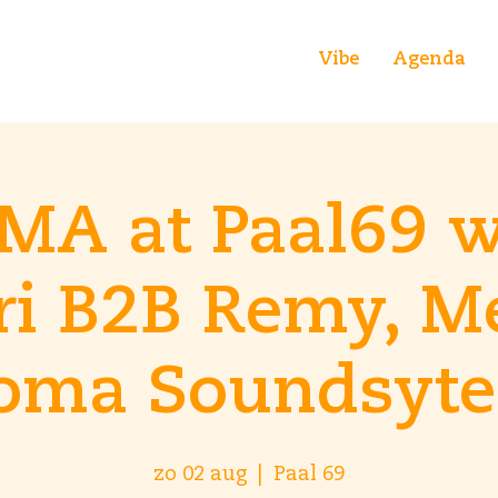
Vibe
Agenda
MA at Paal69 w
ri B2B Remy, M
oma Soundsyt
zo 02 aug
  |  
Paal 69