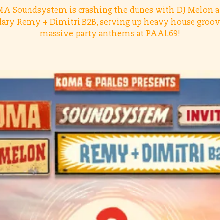
A Soundsystem is crashing the dunes with DJ Melon a
dary Remy + Dimitri B2B, serving up heavy house groov
massive party anthems at PAAL69!