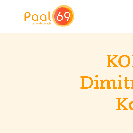
KO
Dimit
K