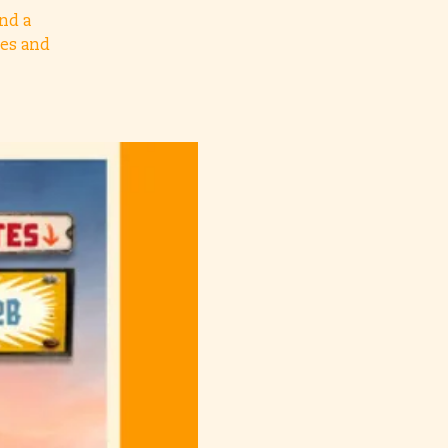
nd a
es and