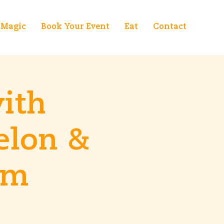
Magic
Book Your Event
Eat
Contact
ith
elon &
em