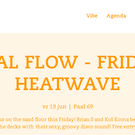
Vibe
Agenda
AL FLOW - FRI
HEATWAVE
vr 19 jun
  |  
Paal 69
us on the sand floor this Friday! Brian S and Kid Koma 
he decks with their sexy, groovy disco sound! Free entr