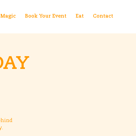
Magic
Book Your Event
Eat
Contact
DAY
behind
y.