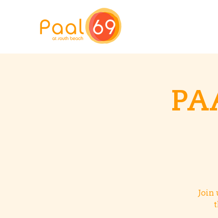
PA
Join 
t