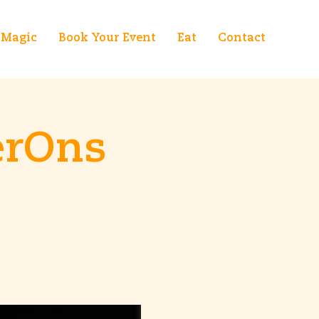
Magic
Book Your Event
Eat
Contact
erOns