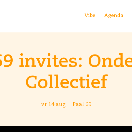
Vibe
Agenda
69 invites: Ond
Collectief
vr 14 aug
  |  
Paal 69